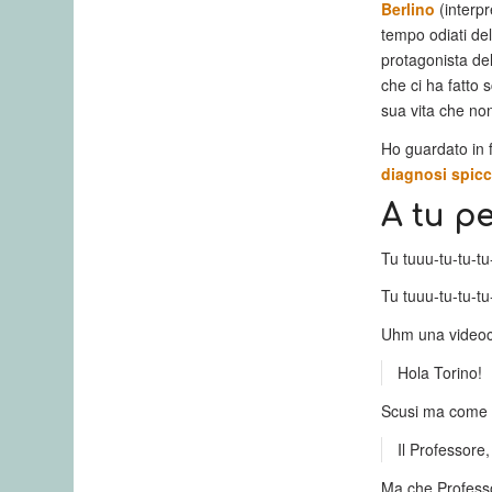
Berlino
(interpr
tempo odiati de
protagonista del
che ci ha fatto 
sua vita che no
Ho guardato in 
diagnosi spicc
A tu p
Tu tuuu-tu-tu-t
Tu tuuu-tu-tu-t
Uhm una videoc
Hola Torino!
Scusi ma come 
Il Professore,
Ma che Professo