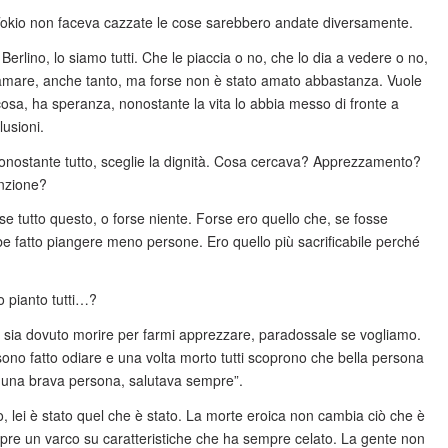
e Tokio non faceva cazzate le cose sarebbero andate diversamente.
 Berlino, lo siamo tutti. Che le piaccia o no, che lo dia a vedere o no,
 amare, anche tanto, ma forse non è stato amato abbastanza. Vuole
cosa, ha speranza, nonostante la vita lo abbia messo di fronte a
lusioni.
 nonostante tutto, sceglie la dignità. Cosa cercava? Apprezzamento?
enzione?
rse tutto questo, o forse niente. Forse ero quello che, se fosse
e fatto piangere meno persone. Ero quello più sacrificabile perché
 pianto tutti…?
 sia dovuto morire per farmi apprezzare, paradossale se vogliamo.
 sono fatto odiare e una volta morto tutti scoprono che bella persona
 una brava persona, salutava sempre”.
 lei è stato quel che è stato. La morte eroica non cambia ciò che è
pre un varco su caratteristiche che ha sempre celato. La gente non