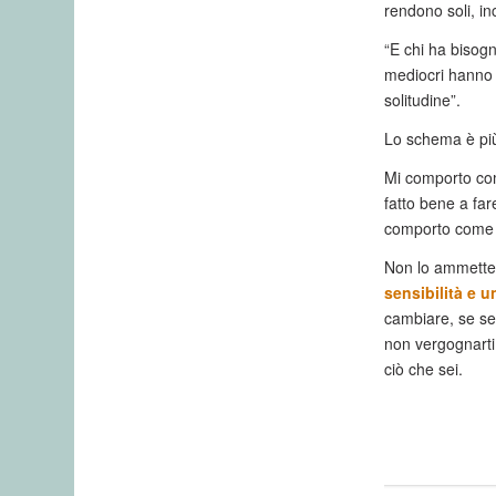
rendono soli, in
“E chi ha bisogn
mediocri hanno 
solitudine”.
Lo schema è pi
Mi comporto co
fatto bene a fa
comporto come 
Non lo ammette
sensibilità e 
cambiare, se sen
non vergognarti 
ciò che sei.