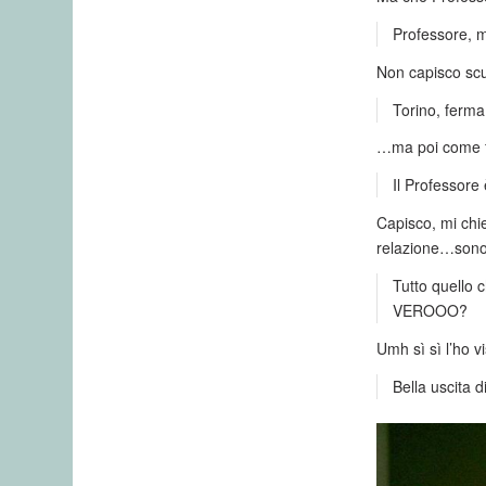
Professore, mi
Non capisco scu
Torino, ferma
…ma poi come fa
Il Professore
Capisco, mi chi
relazione…sono 
Tutto quello c
VEROOO?
Umh sì sì l’ho v
Bella uscita 