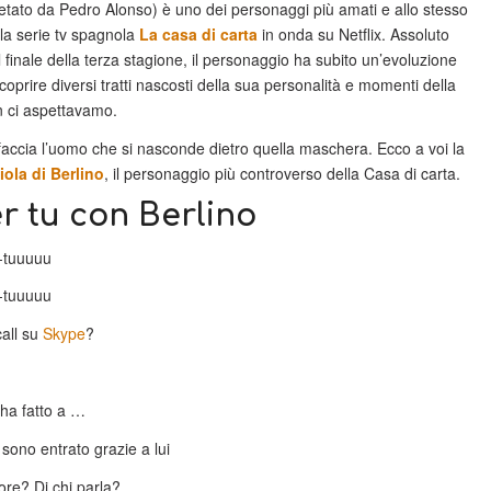
etato da Pedro Alonso) è uno dei personaggi più amati e allo stesso
lla serie tv spagnola
La casa di carta
in onda su Netflix. Assoluto
 finale della terza stagione, il personaggio ha subito un’evoluzione
scoprire diversi tratti nascosti della sua personalità e momenti della
n ci aspettavamo.
faccia l’uomo che si nasconde dietro quella maschera. Ecco a voi la
iola di Berlino
, il personaggio più controverso della Casa di carta.
er tu con Berlino
u-tuuuuu
u-tuuuuu
all su
Skype
?
ha fatto a …
 sono entrato grazie a lui
re? Di chi parla?