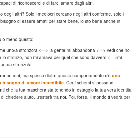
capaci di riconoscerci e di farci amare dagli altri.
o degli altri? Solo i mediocri cercano negli altri conferme, solo i
bisogno di essere amati per stare bene, io sto bene anche in
ù o meno questo:
me uno/a stronzo/a <—> la gente mi abbandona <—> vedi che ho
re lo stronzo, non mi amava per quel che sono davvero <—>mi
uno/a stronzo/a.
ranno mai, ma spesso dietro questo comportamento c’è
una
un bisogno di amore incredibile
. Certi schemi si possono
ti che la tua maschera sta tenendo in ostaggio la tua vera identità
di chiedere aiuto…resterà tra noi. Poi, forse, il mondo ti vedrà per