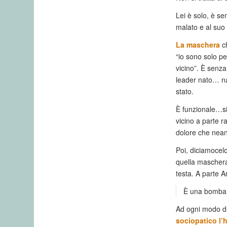
Lei è solo, è se
malato e al suo
La maschera
ch
“io sono solo p
vicino”. È senza
leader nato… na
stato.
È funzionale…si 
vicino a parte r
dolore che nean
Poi, diciamocelo
quella maschera: 
testa. A parte A
È una bomba 
Ad ogni modo di
sociopatico l’h