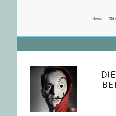
Home
Chi 
DI
BE