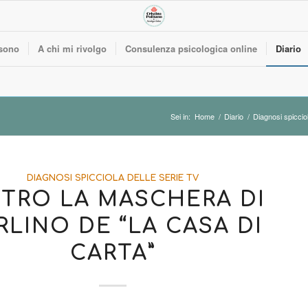
sono
A chi mi rivolgo
Consulenza psicologica online
Diario
Sei in:
Home
/
Diario
/
Diagnosi spicciol
DIAGNOSI SPICCIOLA DELLE SERIE TV
ETRO LA MASCHERA DI
RLINO DE “LA CASA DI
CARTA”