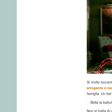
Sì molto toccant
arrogante e nar
famiglia. Un be
Bella la batt
Non si tratta di