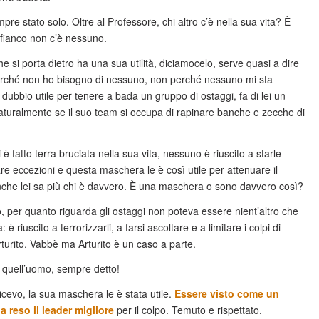
mpre stato solo. Oltre al Professore, chi altro c’è nella sua vita? È
 fianco non c’è nessuno.
e si porta dietro ha una sua utilità, diciamocelo, serve quasi a dire
erché non ho bisogno di nessuno, non perché nessuno mi sta
 dubbio utile per tenere a bada un gruppo di ostaggi, fa di lei un
turalmente se il suo team si occupa di rapinare banche e zecche di
è fatto terra bruciata nella sua vita, nessuno è riuscito a starle
are eccezioni e questa maschera le è così utile per attenuare il
che lei sa più chi è davvero. È una maschera o sono davvero così?
, per quanto riguarda gli ostaggi non poteva essere nient’altro che
è riuscito a terrorizzarli, a farsi ascoltare e a limitare i colpi di
rturito. Vabbè ma Arturito è un caso a parte.
quell’uomo, sempre detto!
cevo, la sua maschera le è stata utile.
Essere visto come un
a reso il leader migliore
per il colpo. Temuto e rispettato.