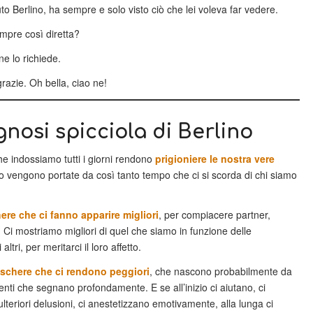
o Berlino, ha sempre e solo visto ciò che lei voleva far vedere.
empre così diretta?
ne lo richiede.
razie. Oh bella, ciao ne!
gnosi spicciola di Berlino
e indossiamo tutti i giorni rendono
prigioniere le nostra vere
o vengono portate da così tanto tempo che ci si scorda di chi siamo
re che ci fanno apparire migliori
, per compiacere partner,
. Ci mostriamo migliori di quel che siamo in funzione delle
altri, per meritarci il loro affetto.
schere che ci rendono peggiori
, che nascono probabilmente da
enti che segnano profondamente. E se all’inizio ci aiutano, ci
lteriori delusioni, ci anestetizzano emotivamente, alla lunga ci