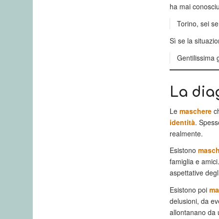
ha mai conosciut
Torino, sei s
Sì se la situazio
Gentilissima g
La dia
Le
maschere
ch
identità
. Spess
realmente.
Esistono
masche
famiglia e amici
aspettative degli 
Esistono poi
ma
delusioni, da ev
allontanano da u