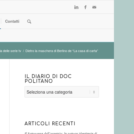
Contatti
a delle serie tv
/
Dietro la maschera di Berlino de “La casa di carta”
IL DIARIO DI DOC
POLITANO
Il
diario
di
Doc
Politano
ARTICOLI RECENTI
Il Sottosopra dell’espatrio: la rottura identitaria di