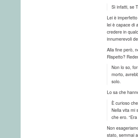
Sì infatti, s
Lei è imperfetto
lei è capace di
credere in qual
innumerevoli de
Alla fine però,
Rispetto? Red
Non lo so, fo
morto, avrebb
solo.
Lo sa che hanno
È curioso che
Nella vita mi
che ero. “Era
Non esageriamo,
stato, semmai a