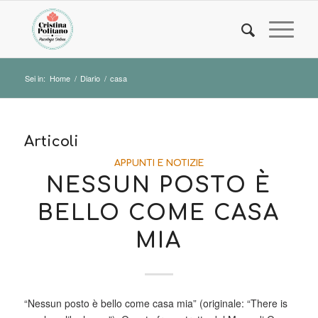
Sei in:
Home
/
Diario
/
casa
Articoli
APPUNTI E NOTIZIE
NESSUN POSTO È
BELLO COME CASA
MIA
“Nessun posto è bello come casa mia” (originale: “There is