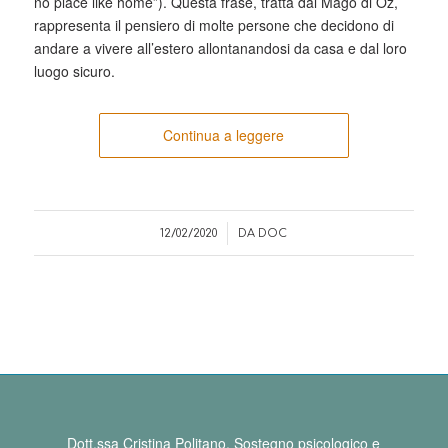
no place like home”). Questa frase, tratta dal Mago di Oz,
rappresenta il pensiero di molte persone che decidono di
andare a vivere all’estero allontanandosi da casa e dal loro
luogo sicuro.
Continua a leggere
/
12/02/2020
DA
DOC
Dott.ssa Cristina Politano, Sostegno psicologico e