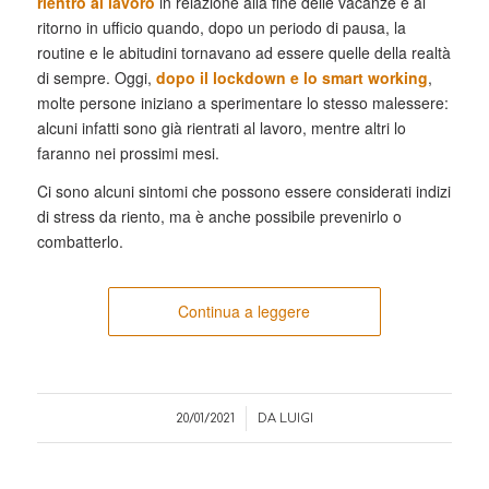
rientro al lavoro
in relazione alla fine delle vacanze e al
ritorno in ufficio quando, dopo un periodo di pausa, la
routine e le abitudini tornavano ad essere quelle della realtà
di sempre. Oggi,
dopo il lockdown e lo smart working
,
molte persone iniziano a sperimentare lo stesso malessere:
alcuni infatti sono già rientrati al lavoro, mentre altri lo
faranno nei prossimi mesi.
Ci sono alcuni sintomi che possono essere considerati indizi
di stress da riento, ma è anche possibile prevenirlo o
combatterlo.
Continua a leggere
/
20/01/2021
DA
LUIGI