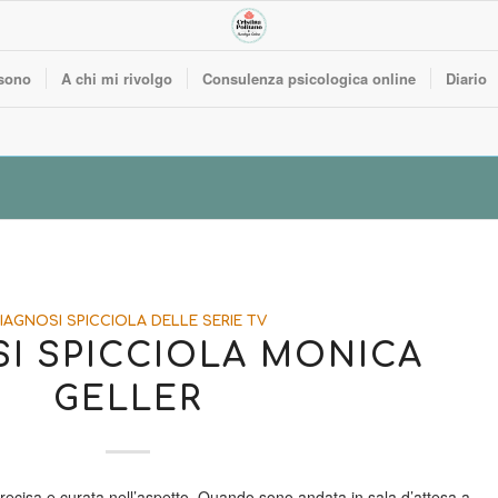
sono
A chi mi rivolgo
Consulenza psicologica online
Diario
IAGNOSI SPICCIOLA DELLE SERIE TV
I SPICCIOLA MONICA
GELLER
ecisa e curata nell’aspetto. Quando sono andata in sala d’attesa a