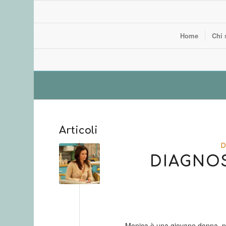
Home
Chi 
Articoli
D
DIAGNOS
Monica è una giovane donna, pr