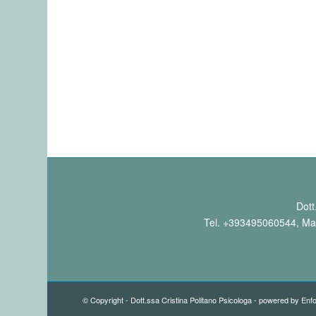
Dott
Tel.
+393495060544
, Ma
© Copyright - Dott.ssa Cristina Politano Psicologa -
powered by Enf