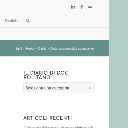
Contatti
Sei in:
Home
/
Diario
/
Disturbo ossessivo compulsivo
IL DIARIO DI DOC
POLITANO
Il
diario
di
Doc
Politano
ARTICOLI RECENTI
Il Sottosopra dell’espatrio: la rottura identitaria di