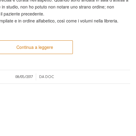
 in studio, non ho potuto non notare uno strano ordine; non
 il paziente precedente.
pilate e in ordine alfabetico, così come i volumi nella libreria.
Continua a leggere
/
08/05/2017
DA
DOC